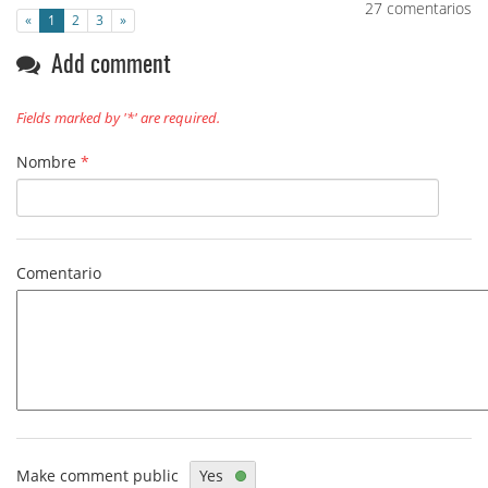
27 comentarios
Página
Página
«
1
2
3
»
Anterior
siguiente
Add comment
Fields marked by '*' are required.
Nombre
*
Comentario
Make comment public
Yes
No