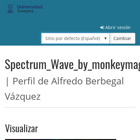
Skip to main content
Abrir sesión
Idioma:
Cambiar
*
Spectrum_Wave_by_monkeymag
| Perfil de Alfredo Berbegal
Vázquez
Visualizar